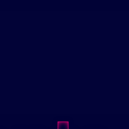
J'ai choisi Andrice pour la taille
de sa structure. Tout le monde
se connaît et travaille dans une
Flexibilité
bonne ambiance ce qui est
primordial pour moi !
Accompagnement
Solidarité
Choix
Energie