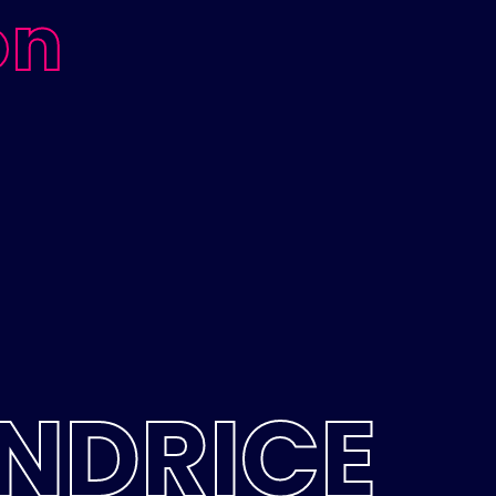
on
NDRICE