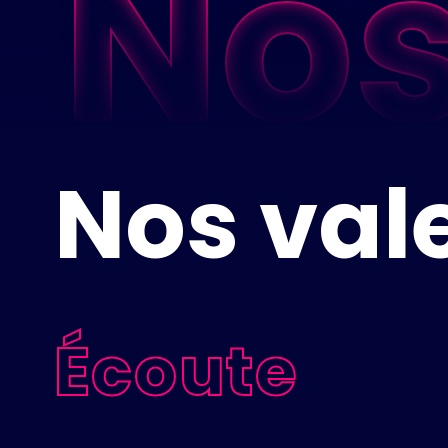
Nos
Convivialité
Technique
Nos val
Écoute