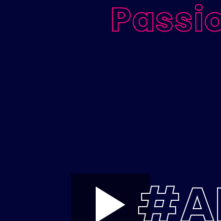
Passi
#A