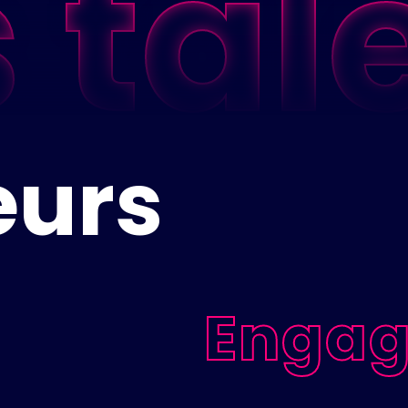
 tal
eurs
Enga