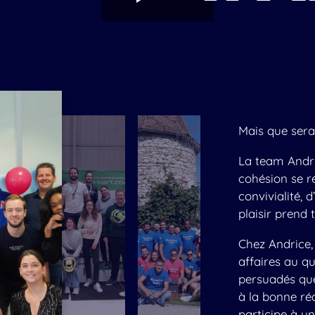
Mais que sera
La team Andri
cohésion se 
convivialité, 
plaisir prend 
Chez Andrice,
affaires au q
persuadés que
à la bonne réa
participe à u