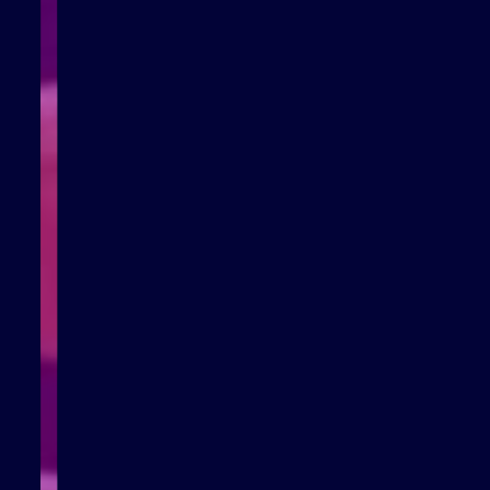
t de répondre à tous
de la plus simple à la plus
e de vos besoins jusqu’à
n, nous sommes à même de
ur toutes les phases de
rojets.