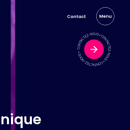
Menu
Contact
CONTACTEZ-NOUS •
CONTACTEZ-NOUS •
CONTACTEZ-NOUS •
nique
s les domaines de la
et des ensembles mécano-