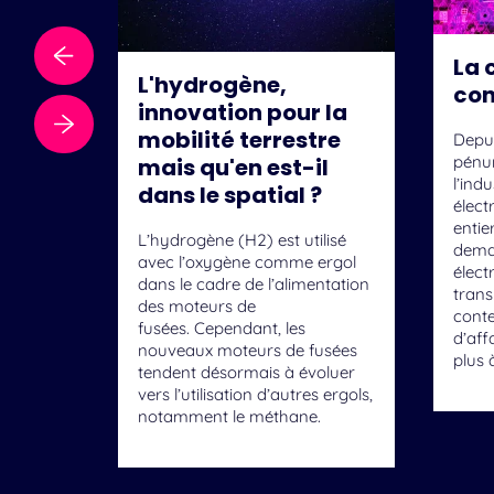
La 
L'hydrogène,
con
innovation pour la
mobilité terrestre
Depui
pénu
mais qu'en est-il
l’ind
dans le spatial ?
élect
entie
L’hydrogène (H2) est utilisé
dema
avec l’oxygène comme ergol
élect
dans le cadre de l’alimentation
tran
des moteurs de
conte
fusées. Cependant, les
d’aff
nouveaux moteurs de fusées
plus 
tendent désormais à évoluer
vers l’utilisation d’autres ergols,
notamment le méthane.