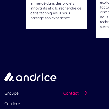
expli
immergé dans des projets
l’act
innovants et à la recherche de
comp
défis techniques, il nous
nous 
partage son expérience.
techn
surmo
Groupe
Contact
Carrière